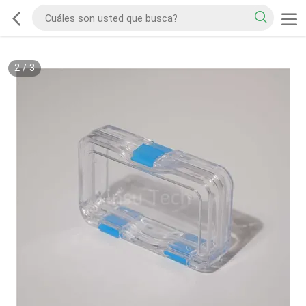
2
/
3