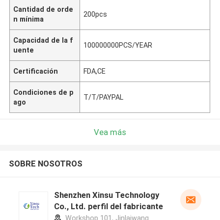
Cantidad de orde
200pcs
n mínima
Capacidad de la f
100000000PCS/YEAR
uente
Certificación
FDA,CE
Condiciones de p
T/T/PAYPAL
ago
Vea más
SOBRE NOSOTROS
Shenzhen Xinsu Technology
Co., Ltd. perfil del fabricante
Workshop 101, Jinlaiwang