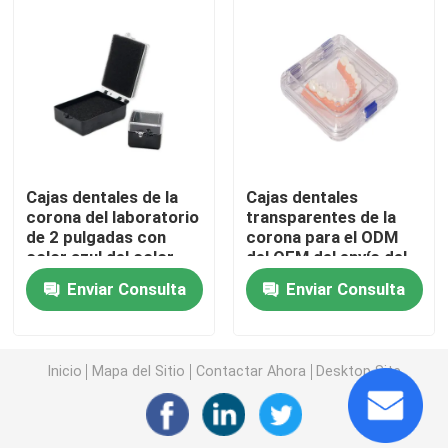
Órganos articuladores dentales del laboratorio
Lazos ortodónticos de la ligadura
Equipo ortodóntico del cuidado
Cajas dentales de la
Cajas dentales
corona del laboratorio
transparentes de la
de 2 pulgadas con
corona para el ODM
abrelatas de boca dental
color azul del color
del OEM del envío del
negro de la espuma
puente de la unidad
Enviar Consulta
Enviar Consulta
Bandejas dentales de las impresiones
Equipo de pulido dental
Inicio
Mapa del Sitio
Contactar Ahora
Desktop Site
Escobilla de la dentadura