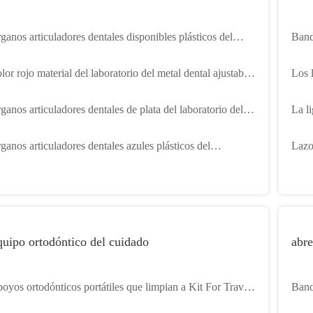
ganos articuladores dentales disponibles plásticos del
Band
lor negro con el cuello corto del cuello largo
colo
lor rojo material del laboratorio del metal dental ajustable
Los 
 los órganos articuladores
colo
ganos articuladores dentales de plata del laboratorio del
La li
tal reutilizables para la dentadura de la boca
el de
ganos articuladores dentales azules plásticos del
Lazo
boratorio disponibles con el CE FDA Certificatiion
elas
uipo ortodóntico del cuidado
abre
oyos ortodónticos portátiles que limpian a Kit For Travel
Band
eth Care
del f