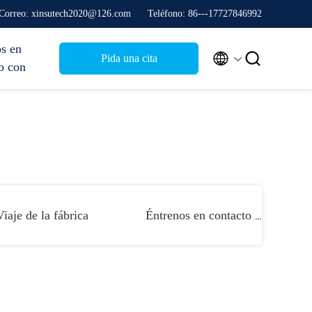
Correo: xinsutech2020@126.com
Teléfono: 86---17727846992
s en


Pida una cita
o con
Viaje de la fábrica
Éntrenos en contacto con