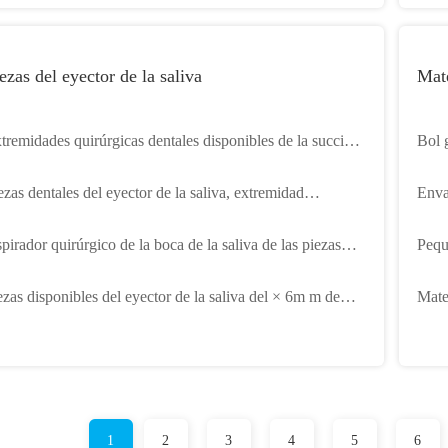
ezas del eyector de la saliva
Mate
tremidades quirúrgicas dentales disponibles de la succión
Bol 
n color blanco verde azul
antia
ezas dentales del eyector de la saliva, extremidad
Envas
sponible de la succión con el material transparente azul del
del 
pirador quirúrgico de la boca de la saliva de las piezas
Pequ
VC
anas plásticas del eyector para la cirugía dental
disp
ezas disponibles del eyector de la saliva del × 6m m de
Mate
.4m m con el casquillo transparente azul
manc
m
1
2
3
4
5
6