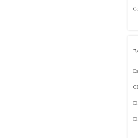
de
Co
pl
Es
Es
co
CE
di
El
pa
El
de