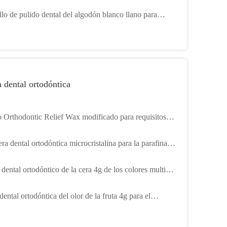
lla con el diámetro de 22m m
llo de pulido dental del algodón blanco llano para
o superficies de acrílico del metal precioso
 dental ortodóntica
 Orthodontic Relief Wax modificado para requisitos
culares, los apoyos dentales encera con sabor multi de la
ra dental ortodóntica microcristalina para la parafina
grado médico de los apoyos la materia prima
dental ortodóntico de la cera 4g de los colores multi
la protección de alineación oral
dental ortodóntica del olor de la fruta 4g para el
ador dental de los apoyos de los dientes