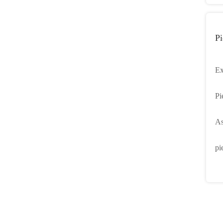
Pi
Ex
co
Pi
di
As
P
pl
pi
14