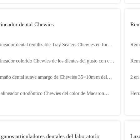
ineador dental Chewies
Remo
ineador dental reutilizable Tray Seaters Chewies en forma
Remo
 Y con 8 colores
mate
ineador colorido Chewies de los dientes del gusto con el
Remo
gotipo modificado para requisitos particulares de la
del 
maño dental suave amargo de Chewies 35×10m m del
2 en
presión
ineador de Invisalign con 2pcs/el bolso
ortod
 alineador ortodóntico Chewies del color de Macaron
Herr
rededor de la naranja formó con la manija
alin
ganos articuladores dentales del laboratorio
Lazo