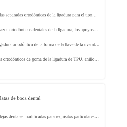
as separadas ortodónticas de la ligadura para el tipo
r transparente de los apoyos S
lazos ortodónticos dentales de la ligadura, los apoyos
ridos acorchetan las gomas
gadura ortodóntica de la forma de la llave de la uva ata
sgaste suave elástico - resistente
s ortodónticos de goma de la ligadura de TPU, anillos o
toméricos coloridos
latas de boca dental
ejas dentales modificadas para requisitos particulares
luoruro disponibles con color amarillo azul