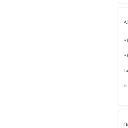
Al
Al
de
Al
lo
Ta
im
al
El
al
Ór