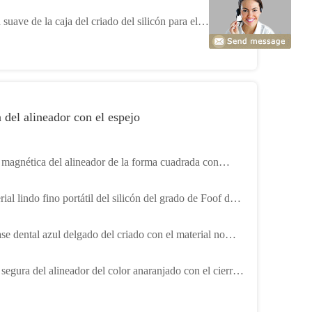
ilicón
suave de la caja del criado del silicón para el
cenamiento del criado de la dentadura de Invisalign
 del alineador con el espejo
 magnética del alineador de la forma cuadrada con
res multi del acuerdo del espejo
ial lindo fino portátil del silicón del grado de Foof del
dor del criado con el espejo
se dental azul delgado del criado con el material no
co del silicón del ABS
segura del alineador del color anaranjado con el cierre
ético del espejo