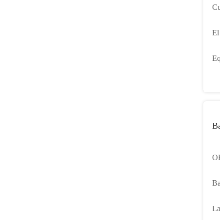
Cu
mu
El
De
Eq
de
Ba
OE
im
Ba
Di
La