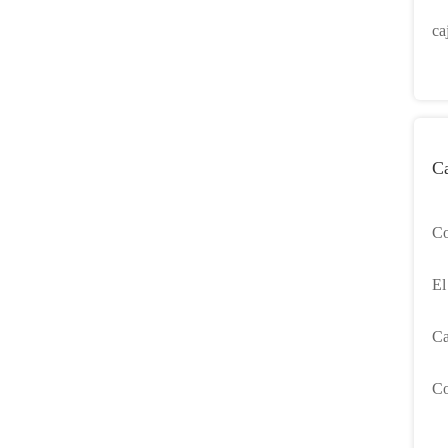
co
ca
co
ta
Ca
Co
de
El
St
Ca
de
Co
de