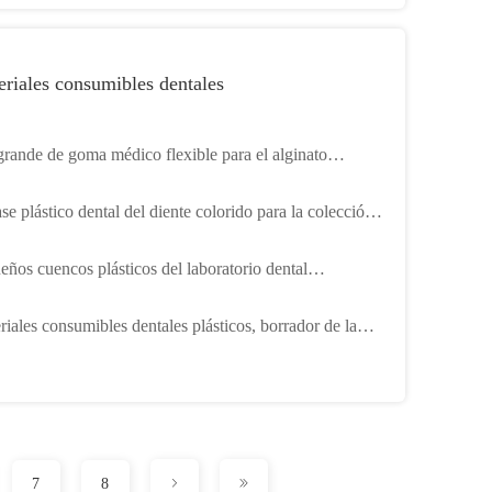
riales consumibles dentales
grande de goma médico flexible para el alginato
dherente de la impresión del laboratorio dental
e plástico dental del diente colorido para la colección
diente de leche del bebé
eños cuencos plásticos del laboratorio dental
onibles para el yeso que mezcla al OEM
riales consumibles dentales plásticos, borrador de la
ha del diente tamaño de 142m m x de 25m m x de 13m
7
8