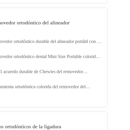
vedor ortodóntico del alineador
vedor ortodóntico durable del alineador portátil con el
rial seguro del ABS
vedor ortodóntico dental Mini Size Portable colorido
alineador
 1 acuerdo durable de Chewies del removedor
óntico del alineador con el material del silicón
amienta ortodóntica colorida del removedor del
eador para el gancho del extractor de los apoyos
s ortodónticos de la ligadura