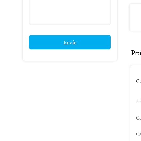
Envíe
Pro
Ca
2"
Ca
Ca