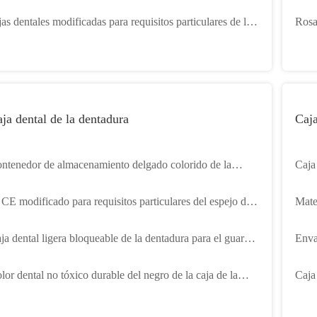
lor transparente
del s
jas dentales modificadas para requisitos particulares de la
Rosa 
rona, envase de los dientes falsos con espuma 1 pulgada
alma
maño de 2 pulgadas
ja dental de la dentadura
Caja
ntenedor de almacenamiento delgado colorido de la
Caja
ntadura portátil con los agujeros de respiradero
colo
 CE modificado para requisitos particulares del espejo de
Mater
orage Container With del guardia de boca aprobó
tene
ja dental ligera bloqueable de la dentadura para el guardia
Enva
 boca ortodóntico
tóxi
lor dental no tóxico durable del negro de la caja de la
Caja 
ntadura para el baño de los dientes de Fasle
magn