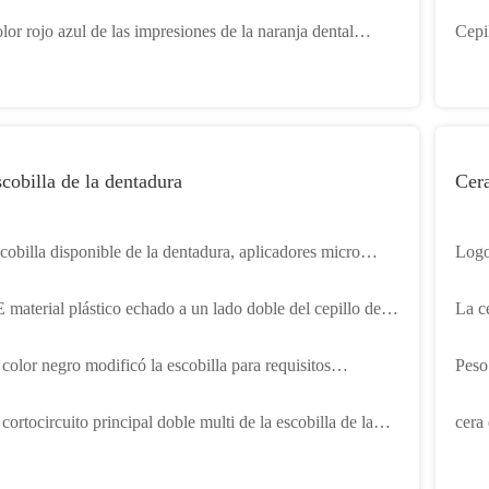
l PVC basan anterior con 3 tamaños
cepi
lor rojo azul de las impresiones de la naranja dental
Cepi
ástica de las bandejas para los dientes del niño
polac
cobilla de la dentadura
Cera
cobilla disponible de la dentadura, aplicadores micro
Logo
loridos del cepillo
parti
 material plástico echado a un lado doble del cepillo de
La ce
fruta
entes de la escobilla de la dentadura certificado
del 
 color negro modificó la escobilla para requisitos
Peso 
rticulares de la dentadura para la limpieza del alineador
para 
 cortocircuito principal doble multi de la escobilla de la
cera 
ntadura de los colores dio el ODM del OEM
port