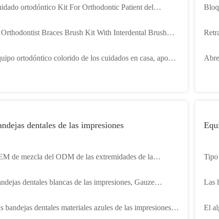
idado ortodóntico Kit For Orthodontic Patient del
Bloq
lticolor portátil
apto
 Orthodontist Braces Brush Kit With Interdental Brush
Retra
ntal de 8 PC encera la seda dental
colo
uipo ortodóntico colorido de los cuidados en casa, apoyos
Abre
ntales portátiles que limpian el equipo
limp
ndejas dentales de las impresiones
Equi
M de mezcla del ODM de las extremidades de la
Tipo 
presión dental material segura del silicón
cier
ndejas dentales blancas de las impresiones, Gauze
Las 
sposable Bite Registration Trays no tejido
denta
s bandejas dentales materiales azules de las impresiones
El a