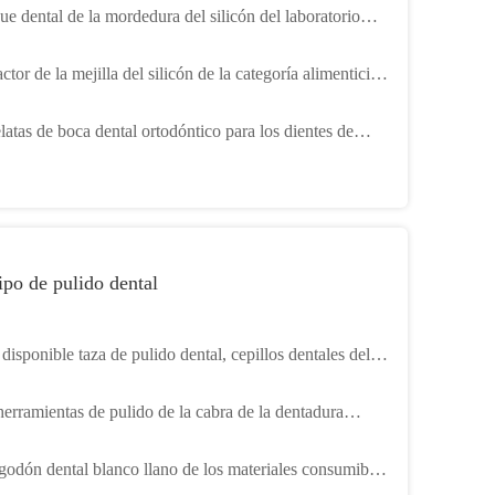
ue dental de la mordedura del silicón del laboratorio
 para el autoclave con el ODM multi de los colores
ctor de la mejilla del silicón de la categoría alimenticia
rido para la boca ortodóntica
latas de boca dental ortodóntico para los dientes de
ieza orales que blanquean
po de pulido dental
disponible taza de pulido dental, cepillos dentales del
re de Prophy con colores multi
herramientas de pulido de la cabra de la dentadura
l blanca del pelo cepillan con la manija
lgodón dental blanco llano de los materiales consumibles