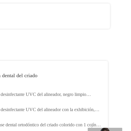
 dental del criado
 desinfectante UVC del alineador, negro limpio
dóntico del caso
 desinfectante UVC del alineador con la exhibición,
 de la dentadura de la luz UV delgada
se dental ortodóntico del criado colorido con 1 cojín