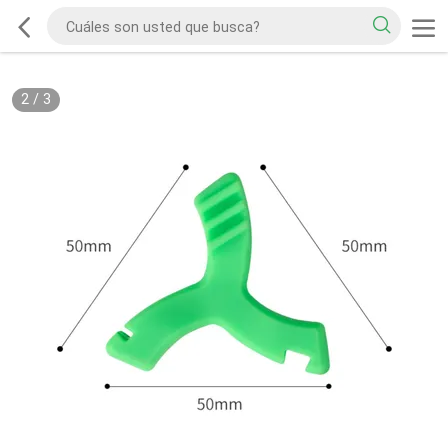
2
/
3