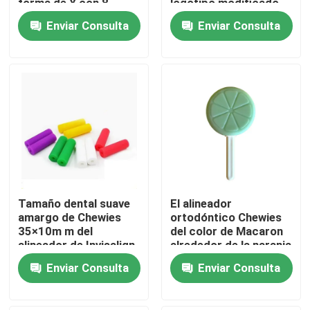
forma de Y con 8
logotipo modificado
colores
para requisitos
Enviar Consulta
Enviar Consulta
particulares de la
Viaje de la fábrica
impresión
Control de calidad
Éntrenos en contacto con
Pida una cita
Tamaño dental suave
El alineador
Caja dental de la corona
amargo de Chewies
ortodóntico Chewies
35×10m m del
del color de Macaron
alineador de Invisalign
alrededor de la naranja
Caja dental del criado
con 2pcs/el bolso
formó con la manija
Enviar Consulta
Enviar Consulta
Caja dental de la dentadura