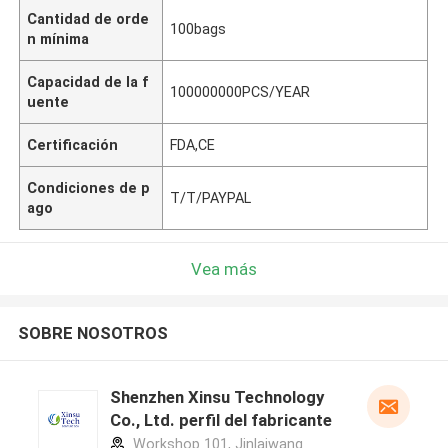
Cantidad de orde
100bags
n mínima
Capacidad de la f
100000000PCS/YEAR
uente
Certificación
FDA,CE
Condiciones de p
T/T/PAYPAL
ago
Vea más
SOBRE NOSOTROS
Shenzhen Xinsu Technology
Co., Ltd. perfil del fabricante
Workshop 101, Jinlaiwang