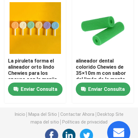
Caja del alineador con el espejo
Alineador dental Chewies
Removedor ortodóntico del alineador
La piruleta forma el
alineador dental
alineador orto lindo
colorido Chewies de
Chewies para los
35×10m m con sabor
Órganos articuladores dentales del laboratorio
apoyos con la manija
del limón de la menta
desprendible
Enviar Consulta
Enviar Consulta
Lazos ortodónticos de la ligadura
Equipo ortodóntico del cuidado
Inicio
Mapa del Sitio
Contactar Ahora
Desktop Site
mapa del sitio
Políticas de privacidad
abrelatas de boca dental