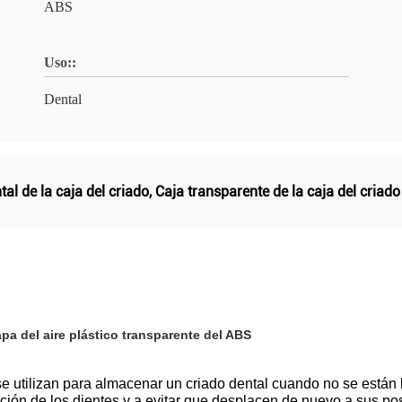
ABS
Uso::
Dental
al de la caja del criado
,
Caja transparente de la caja del criado
pa del aire plástico transparente del ABS
se utilizan para almacenar un criado dental cuando no se están
ción de los dientes y a evitar que desplacen de nuevo a sus pos