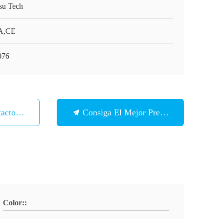
su Tech
A,CE
076
tacto Con
Consiga El Mejor Precio
Color::