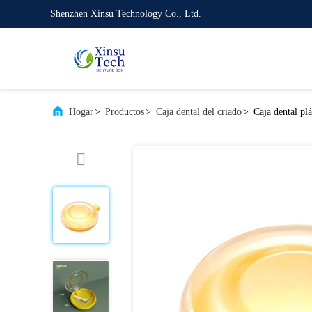
Shenzhen Xinsu Technology Co., Ltd.
Hogar
>
Productos
>
Caja dental del criado
>
Caja dental plá