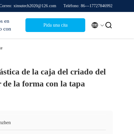
Correo: xinsutech2020@126.com
Teléfono: 86---17727846992
s en


Pida una cita
o con
te
stica de la caja del criado del
de la forma con la tapa
nzhen