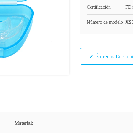
Certificación
FD
Número de modelo
XS
Éntrenos En Con
Material::