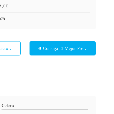
A,CE
078
tacto Con
Consiga El Mejor Precio
Color::