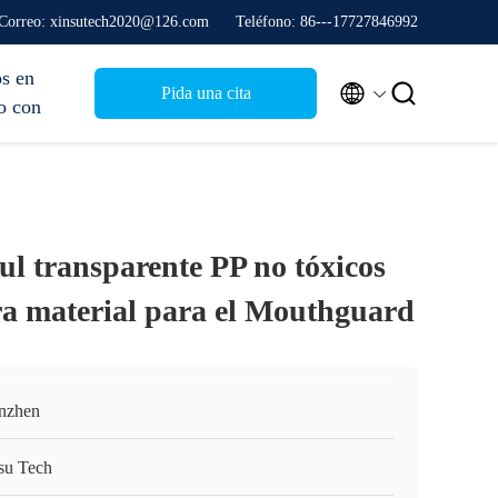
Correo: xinsutech2020@126.com
Teléfono: 86---17727846992
s en


Pida una cita
o con
ul transparente PP no tóxicos
ra material para el Mouthguard
nzhen
su Tech