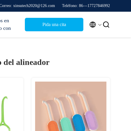
Correo: xinsutech2020@126.com
Teléfono: 86---17727846992
s en


Pida una cita
o con
 del alineador