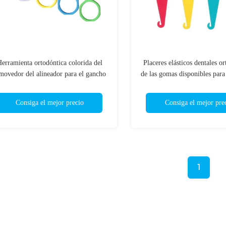
erramienta ortodóntica colorida del
Placeres elásticos dentales o
movedor del alineador para el gancho
de las gomas disponibles para
del extractor de los apoyos
Consiga el mejor precio
Consiga el mejor pre
1