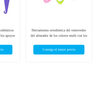
rtodónticos
Herramienta ortodóntica del removedor
 los apoyos
del alineador de los colores multi con los
materiales del ABS de la categoría
alimenticia
cio
Consiga el mejor precio