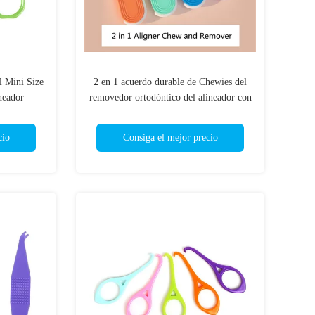
l Mini Size
2 en 1 acuerdo durable de Chewies del
neador
removedor ortodóntico del alineador con
el material del silicón
cio
Consiga el mejor precio