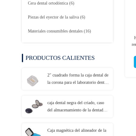
Cera dental ortodóntica
(6)
Piezas del eyector de la saliva
(6)
Materiales consumibles dentales
(16)
H
re
PRODUCTOS CALIENTES
2" cuadrado forma la caja dental de
la corona para el laboratorio dental
de las coronas de cerámica
caja dental negra del criado, caso
del almacenamiento de la dentadura
con el LOGOTIPO modificado
para requisitos particulares
Caja magnética del alineador de la