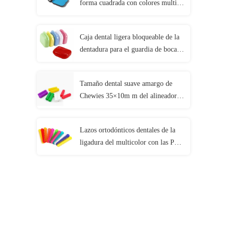
forma cuadrada con colores multi
del acuerdo del espejo
Caja dental ligera bloqueable de la
dentadura para el guardia de boca
ortodóntico
Tamaño dental suave amargo de
Chewies 35×10m m del alineador
de Invisalign con 2pcs/el bolso
Lazos ortodónticos dentales de la
ligadura del multicolor con las PC
hipoalérgicas/bolso del material 40