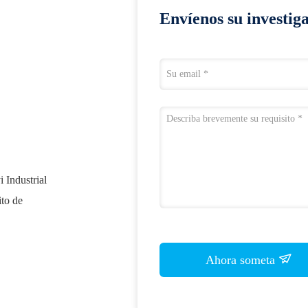
Envíenos su investig
i Industrial
ito de
Ahora someta