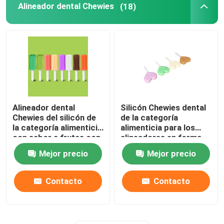
Alineador dental Chewies
(18)
Bandejas dentales de las impresiones
Equipo de pulido dental
Escobilla de la dentadura
Alineador dental
Silicón Chewies dental
Chewies del silicón de
de la categoría
Cera dental ortodóntica
la categoría alimenticia
alimenticia para los
con sabor a frutas con
alineadores en forma
la manija
de corazón con la
Piezas del eyector de la saliva
Mejor precio
Mejor precio
manija
Contacto
Contacto
Materiales consumibles dentales