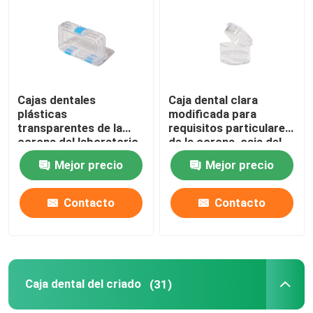
Cajas dentales
Caja dental clara
plásticas
modificada para
transparentes de la
requisitos particulares
corona del laboratorio
de la corona, caja del
con el material de la
criado de los dientes
Mejor precio
Mejor precio
película del
de 1 pulgada para el
picosegundo TPU
laboratorio dental
Contacto
Contacto
Caja dental del criado
(31)