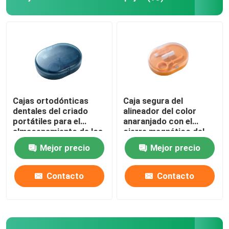
Caja del alineador con el espejo
Alineador dental Chewies
Removedor ortodóntico del alineador
Cajas ortodónticas
Caja segura del
dentales del criado
alineador del color
portátiles para el
anaranjado con el
Órganos articuladores dentales del laboratorio
almacenamiento de los
cierre magnético del
apoyos
espejo
Mejor precio
Mejor precio
Lazos ortodónticos de la ligadura
Contacto
Contacto
Equipo ortodóntico del cuidado
abrelatas de boca dental