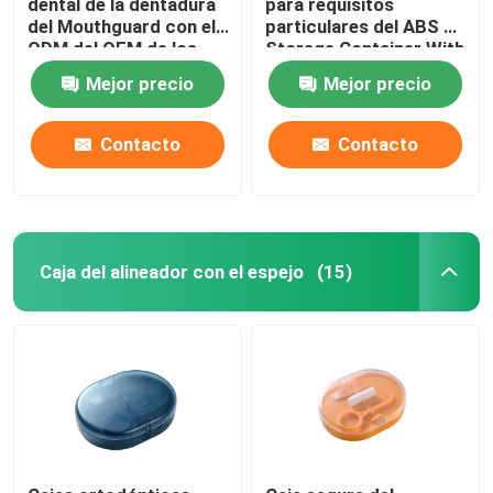
dental de la dentadura
para requisitos
del Mouthguard con el
particulares del ABS de
ODM del OEM de los
Storage Container With
Caja del alineador con el espejo
agujeros de
del guardia de boca de
Mejor precio
Mejor precio
respiradero
la dentadura
Alineador dental Chewies
Contacto
Contacto
Removedor ortodóntico del alineador
Órganos articuladores dentales del laboratorio
Caja del alineador con el espejo
(15)
Lazos ortodónticos de la ligadura
Equipo ortodóntico del cuidado
abrelatas de boca dental