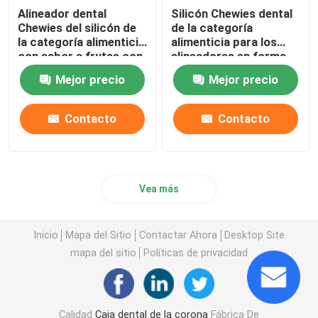
Alineador dental
Silicón Chewies dental
Chewies del silicón de
de la categoría
la categoría alimenticia
alimenticia para los
con sabor a frutas con
alineadores en forma
la manija
de corazón con la
Mejor precio
Mejor precio
manija
Contacto
Contacto
Vea más
Inicio
Mapa del Sitio
Contactar Ahora
Desktop Site
mapa del sitio
Políticas de privacidad
Calidad
Caja dental de la corona
Fábrica De