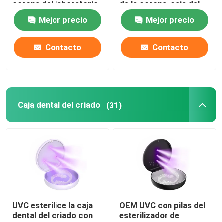
corona del laboratorio
de la corona, caja del
con el material de la
criado de los dientes
Mejor precio
Mejor precio
película del
de 1 pulgada para el
picosegundo TPU
laboratorio dental
Contacto
Contacto
Caja dental del criado
(31)
Hogar
Productos
UVC esterilice la caja
OEM UVC con pilas del
dental del criado con
esterilizador de
Sobre nosotros