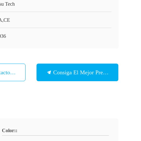
su Tech
A,CE
036
tacto Con
Consiga El Mejor Precio
Color::