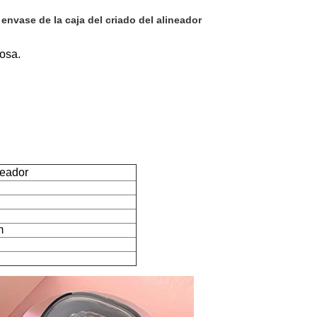
nvase de la caja del criado del alineador
mosa.
neador
m