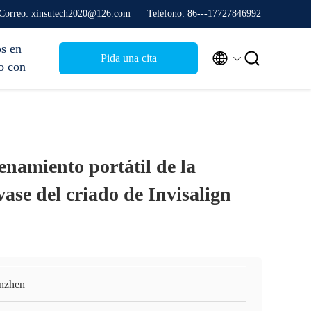
Correo: xinsutech2020@126.com
Teléfono: 86---17727846992
s en


Pida una cita
o con
namiento portátil de la
ase del criado de Invisalign
nzhen