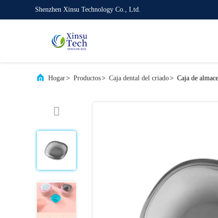
Shenzhen Xinsu Technology Co., Ltd.
Hogar
>
Productos
>
Caja dental del criado
>
Caja de almace