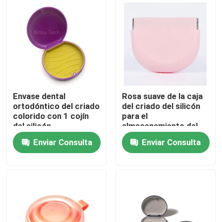
Viaje de la fábrica
Control de calidad
Éntrenos en contacto con
Envase dental
Rosa suave de la caja
ortodóntico del criado
del criado del silicón
colorido con 1 cojín
para el
Pida una cita
del silicón
almacenamiento del
criado de la dentadura
Enviar Consulta
Enviar Consulta
de Invisalign
Caja dental de la corona
Caja dental del criado
Caja dental de la dentadura