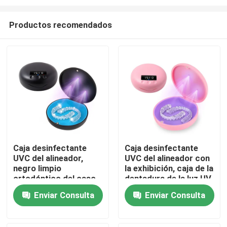
Productos recomendados
Caja desinfectante
Caja desinfectante
UVC del alineador,
UVC del alineador con
Hogar
negro limpio
la exhibición, caja de la
ortodóntico del caso
dentadura de la luz UV
delgada
Productos
Enviar Consulta
Enviar Consulta
Sobre nosotros