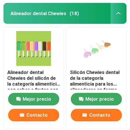
Alineador dental Chewies
(18)
Alineador dental
Silicón Chewies dental
Chewies del silicón de
de la categoría
la categoría alimenticia
alimenticia para los
con sabor a frutas con
alineadores en forma
la manija
de corazón con la
Mejor precio
Mejor precio
manija
Contacto
Contacto