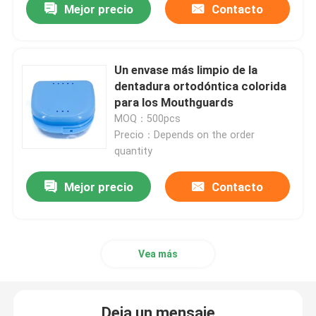
Mejor precio
Contacto
Caja del alineador con el espejo
Un envase más limpio de la
Alineador dental Chewies
dentadura ortodóntica colorida
para los Mouthguards
MOQ：500pcs
Removedor ortodóntico del alineador
Precio：Depends on the order
quantity
Órganos articuladores dentales del laboratorio
Mejor precio
Contacto
Lazos ortodónticos de la ligadura
Vea más
Equipo ortodóntico del cuidado
abrelatas de boca dental
Deja un mensaje