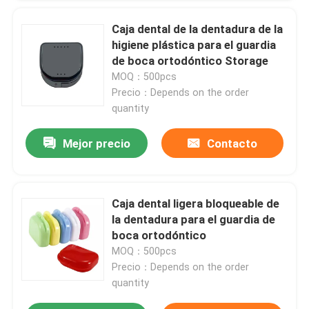
Caja dental de la dentadura de la
Viaje de la fábrica
higiene plástica para el guardia
de boca ortodóntico Storage
MOQ：500pcs
Control de calidad
Precio：Depends on the order
quantity
Éntrenos en contacto con
Mejor precio
Contacto
Pida una cita
Caja dental ligera bloqueable de
Caja dental de la corona
la dentadura para el guardia de
boca ortodóntico
MOQ：500pcs
Caja dental del criado
Precio：Depends on the order
quantity
Caja dental de la dentadura