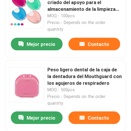
criado del apoyo para el
almacenamiento de la limpieza
de la dentadura
MOQ：100pcs
Precio：Depends on the order
quantity
Mejor precio
Contacto
Peso ligero dental de la caja de
la dentadura del Mouthguard con
los agujeros de respiradero
MOQ：500pcs
Hogar
Precio：Depends on the order
quantity
Productos
Mejor precio
Contacto
Sobre nosotros