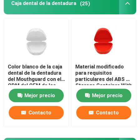
Caja dental de la dentadura
(25)
Color blanco de la caja
Material modificado
dental de la dentadura
para requisitos
del Mouthguard con el
particulares del ABS de
ODM del OEM de los
Storage Container With
agujeros de
del guardia de boca de
Mejor precio
Mejor precio
respiradero
la dentadura
Contacto
Contacto