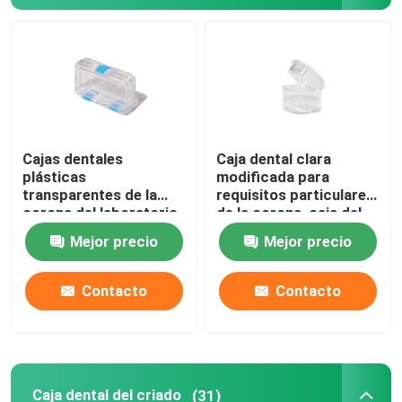
Cajas dentales
Caja dental clara
plásticas
modificada para
transparentes de la
requisitos particulares
corona del laboratorio
de la corona, caja del
con el material de la
criado de los dientes
Mejor precio
Mejor precio
película del
de 1 pulgada para el
picosegundo TPU
laboratorio dental
Contacto
Contacto
Caja dental del criado
(31)