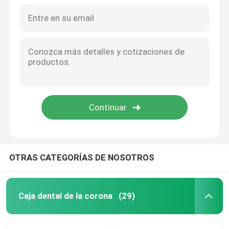
Cajas dentales bloqueables plásticas de la corona del laboratorio con las membranas claras
Caja transparente del diente de la membrana para el laboratorio dental el 10cm×10cm×4cm
Caja del alineador con el espejo
Caja dental modificada para requisitos particulares de la corona del almacenamiento de la dentadura con las membranas claras
Caja dental rígida de la corona de 1 pulgada, caja plástica de la dentadura con espuma
Alineador dental Chewies
Cajas dentales de la corona del laboratorio de 2 pulgadas con color azul del color negro de la espuma
Caja de la corona, corona y cajas dentales azules del puente con los partes movibles de la espuma
Removedor ortodóntico del alineador
3" caja dental de la corona de la almohada transparente para el envío del puente de la unidad
Cajas dentales de la almohada de 3 pulgadas, caja del diente de la membrana para el almacenamiento de la dentadura
Órganos articuladores dentales del laboratorio
Lazos ortodónticos de la ligadura
OTRAS CATEGORÍAS DE NOSOTROS
Equipo ortodóntico del cuidado
Caja dental de la corona
(29)
abrelatas de boca dental