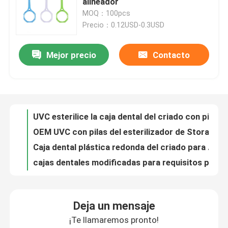
alineador
MOQ：100pcs
Precio：0.12USD-0.3USD
Viaje de la fábrica
Mejor precio
Contacto
UVC esterilice la caja dental del criado con pilas para el alineador de Invisalign
Control de calidad
OEM UVC con pilas del esterilizador de Storage Container With del guardia de boca
Caja dental plástica redonda del criado para el almacenamiento invisible de los apoyos
Éntrenos en contacto con
cajas dentales modificadas para requisitos particulares de la corona, envase de los dientes falsos con espuma 1 pulgada tamaño de 2 pulgadas
Caja dental transparente de la corona para la chapa que embala 100mm×60mm×23m m
Pida una cita
Abrelatas de boca dental ortodóntico para los dientes de limpieza orales que blanquean
Material lindo fino portátil del silicón del grado de Foof del tenedor del criado con el espejo
Caja dental de la corona
Pequeño tenedor dental del caso de Invisalign, caja negra del criado para viajar
Logo Aligner Case With Mirror modificado para requisitos particulares, cajas personalizadas negras del criado
Caja dental del criado
Pequeña caja durable del alineador con el material del silicón de la categoría alimenticia del ABS del espejo
Deja un mensaje
Caja ortodóntica del alineador con el espejo 3 capas portátiles para viajar
¡Te llamaremos pronto!
Caja dental de la dentadura
Cajas dentales transparentes de la corona para el ODM del OEM del envío del puente de la unidad