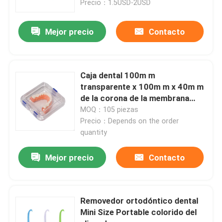
Precio：1.5USD-2USD
Mejor precio
Contacto
Caja dental 100m m
transparente x 100m m x 40m m
de la corona de la membrana
plástica
MOQ：105 piezas
Precio：Depends on the order
quantity
Hogar
Mejor precio
Contacto
Productos
Removedor ortodóntico dental
Mini Size Portable colorido del
Sobre nosotros