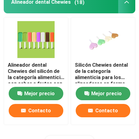
Alineador dental Chewies
(18)
Alineador dental
Silicón Chewies dental
Chewies del silicón de
de la categoría
la categoría alimenticia
alimenticia para los
con sabor a frutas con
alineadores en forma
la manija
de corazón con la
Mejor precio
Mejor precio
manija
Contacto
Contacto