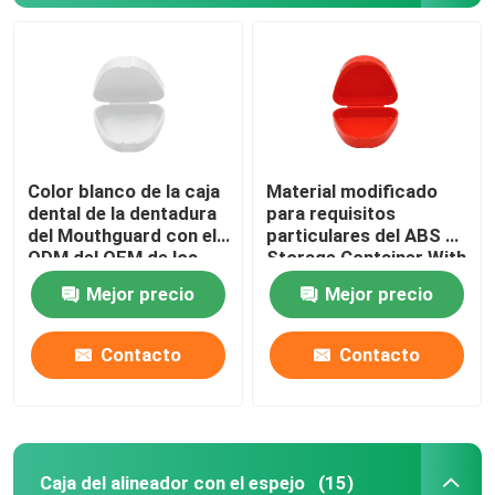
Color blanco de la caja
Material modificado
dental de la dentadura
para requisitos
del Mouthguard con el
particulares del ABS de
ODM del OEM de los
Storage Container With
agujeros de
del guardia de boca de
Mejor precio
Mejor precio
respiradero
la dentadura
Contacto
Contacto
Caja del alineador con el espejo
(15)