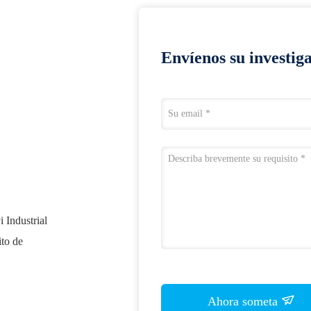
Envíenos su investig
i Industrial
ito de
Ahora someta