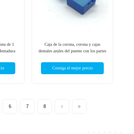
rona de 1
Caja de la corona, corona y cajas
 dentadura
dentales azules del puente con los partes
movibles de la espuma
cio
Consiga el mejor precio
6
7
8