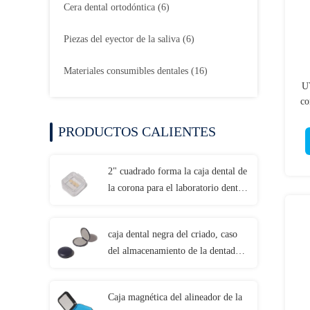
Cera dental ortodóntica
(6)
Piezas del eyector de la saliva
(6)
Materiales consumibles dentales
(16)
UV
co
PRODUCTOS CALIENTES
2" cuadrado forma la caja dental de
la corona para el laboratorio dental
de las coronas de cerámica
caja dental negra del criado, caso
del almacenamiento de la dentadura
con el LOGOTIPO modificado
para requisitos particulares
Caja magnética del alineador de la