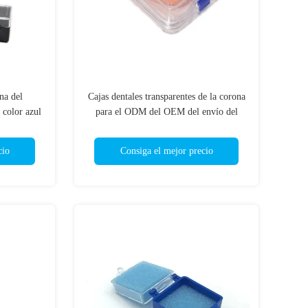
na del
Cajas dentales transparentes de la corona
 color azul
para el ODM del OEM del envío del
spuma
puente de la unidad
cio
Consiga el mejor precio