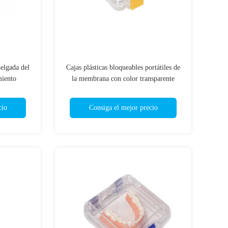
delgada del
Cajas plásticas bloqueables portátiles de
miento
la membrana con color transparente
cio
Consiga el mejor precio