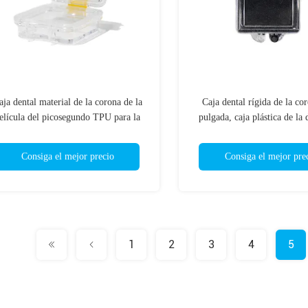
aja dental material de la corona de la
Caja dental rígida de la co
elícula del picosegundo TPU para la
pulgada, caja plástica de la
dentadura de la ortodoncia
con espuma
Consiga el mejor precio
Consiga el mejor pre
1
2
3
4
5