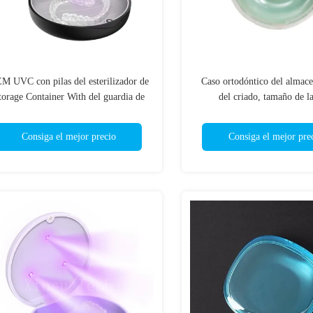
M UVC con pilas del esterilizador de
Caso ortodóntico del almac
torage Container With del guardia de
del criado, tamaño de la
boca
80mm×27m m del criado de l
Consiga el mejor precio
Consiga el mejor pre