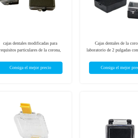
cajas dentales modificadas para
Cajas dentales de la coro
requisitos particulares de la corona,
laboratorio de 2 pulgadas con
vase de los dientes falsos con espuma
del color negro de la e
1 pulgada tamaño de 2 pulgadas
Consiga el mejor precio
Consiga el mejor pre