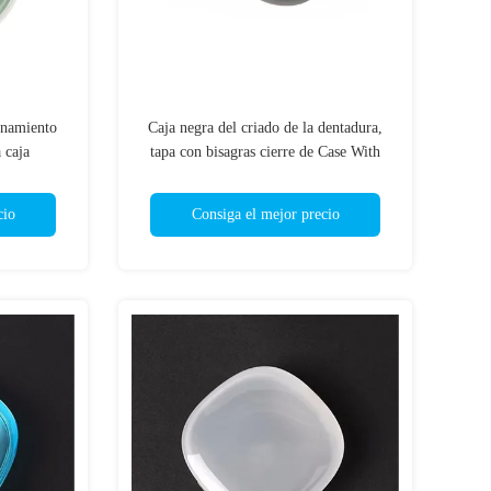
enamiento
Caja negra del criado de la dentadura,
 caja
tapa con bisagras cierre de Case With
os dientes
Magnetic del guardia de boca
cio
Consiga el mejor precio