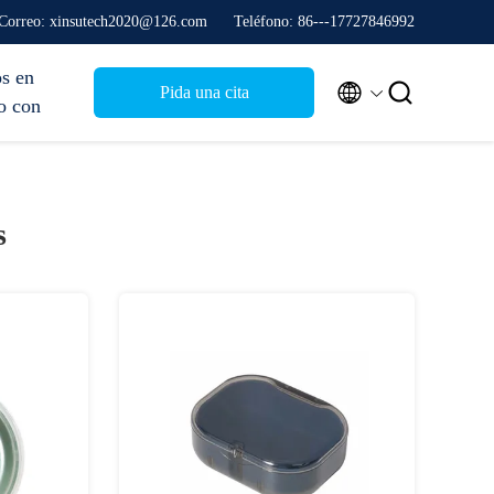
Correo: xinsutech2020@126.com
Teléfono: 86---17727846992
s en


Pida una cita
o con
s