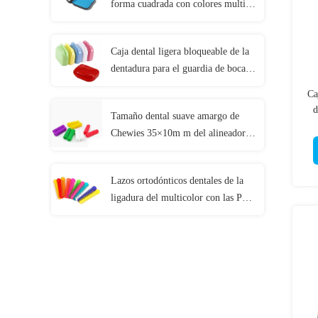
forma cuadrada con colores multi
del acuerdo del espejo
Caja dental ligera bloqueable de la
dentadura para el guardia de boca
ortodóntico
Ca
d
Tamaño dental suave amargo de
Chewies 35×10m m del alineador
de Invisalign con 2pcs/el bolso
Lazos ortodónticos dentales de la
ligadura del multicolor con las PC
hipoalérgicas/bolso del material 40