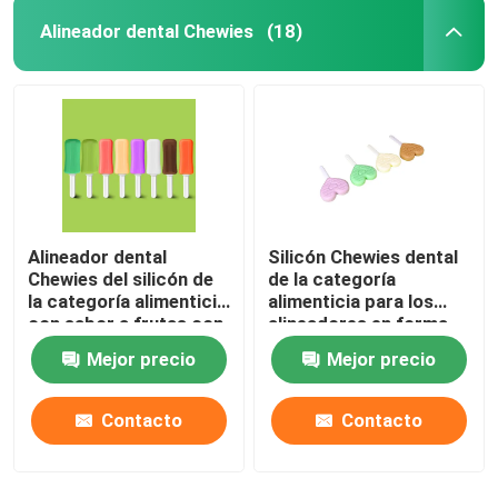
Alineador dental Chewies
(18)
Alineador dental
Silicón Chewies dental
Chewies del silicón de
de la categoría
la categoría alimenticia
alimenticia para los
con sabor a frutas con
alineadores en forma
la manija
de corazón con la
Mejor precio
Mejor precio
manija
Contacto
Contacto