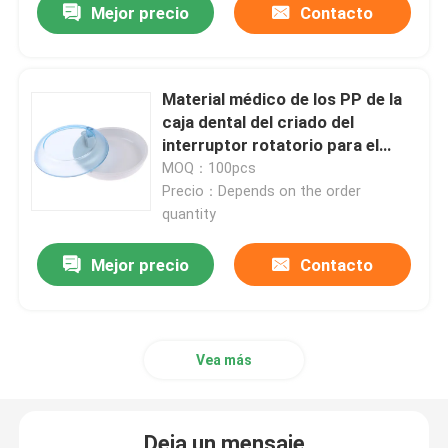
Mejor precio
Contacto
Caja del alineador con el espejo
Material médico de los PP de la
Alineador dental Chewies
caja dental del criado del
interruptor rotatorio para el
almacenamiento del apoyo
MOQ：100pcs
Removedor ortodóntico del alineador
Precio：Depends on the order
quantity
Órganos articuladores dentales del laboratorio
Mejor precio
Contacto
Lazos ortodónticos de la ligadura
Vea más
Equipo ortodóntico del cuidado
abrelatas de boca dental
Deja un mensaje