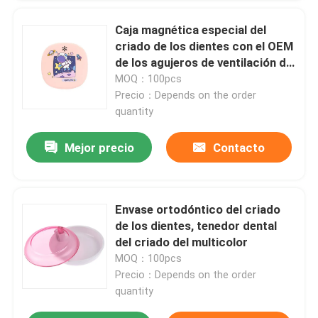
Caja magnética especial del
Viaje de la fábrica
criado de los dientes con el OEM
de los agujeros de ventilación del
espejo
MOQ：100pcs
Control de calidad
Precio：Depends on the order
quantity
Éntrenos en contacto con
Mejor precio
Contacto
Pida una cita
Envase ortodóntico del criado
Caja dental de la corona
de los dientes, tenedor dental
del criado del multicolor
MOQ：100pcs
Caja dental del criado
Precio：Depends on the order
quantity
Caja dental de la dentadura