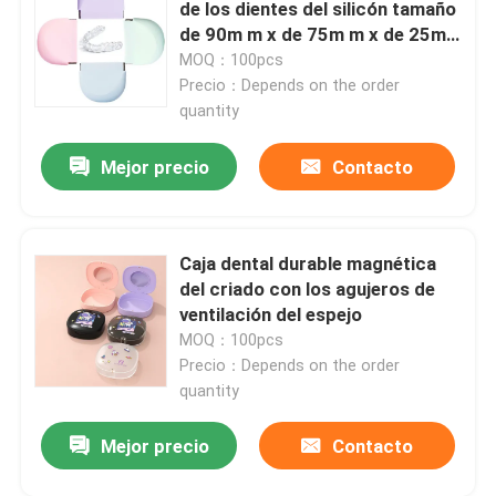
de los dientes del silicón tamaño
de 90m m x de 75m m x de 25m
m
MOQ：100pcs
Precio：Depends on the order
quantity
Mejor precio
Contacto
Caja dental durable magnética
del criado con los agujeros de
ventilación del espejo
MOQ：100pcs
Hogar
Precio：Depends on the order
quantity
Productos
Mejor precio
Contacto
Sobre nosotros