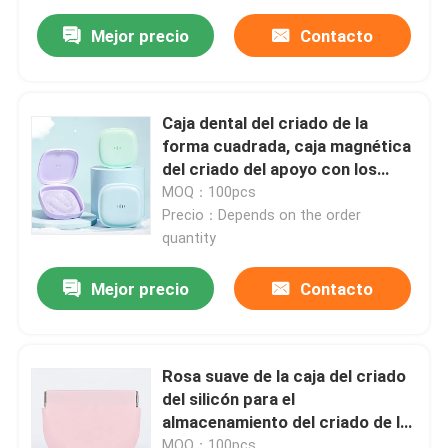
Mejor precio
Contacto
Caja dental del criado de la
forma cuadrada, caja magnética
del criado del apoyo con los
agujeros de respiradero
MOQ：100pcs
Precio：Depends on the order
quantity
Mejor precio
Contacto
Rosa suave de la caja del criado
del silicón para el
almacenamiento del criado de la
dentadura de Invisalign
MOQ：100pcs