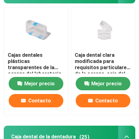
Cajas dentales
Caja dental clara
plásticas
modificada para
transparentes de la
requisitos particulares
corona del laboratorio
de la corona, caja del
con el material de la
criado de los dientes
Mejor precio
Mejor precio
película del
de 1 pulgada para el
picosegundo TPU
laboratorio dental
Contacto
Contacto
Caja dental de la dentadura
(25)