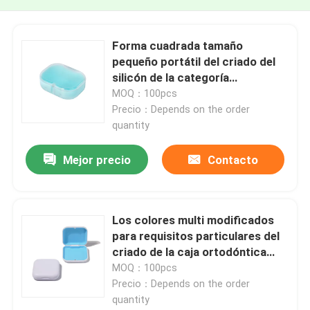
Forma cuadrada tamaño
pequeño portátil del criado del
silicón de la categoría
alimenticia del envase dental de
MOQ：100pcs
la caja
Precio：Depends on the order
quantity
Mejor precio
Contacto
Los colores multi modificados
para requisitos particulares del
criado de la caja ortodóntica
magnética de la caja ajustan
MOQ：100pcs
forma
Precio：Depends on the order
quantity