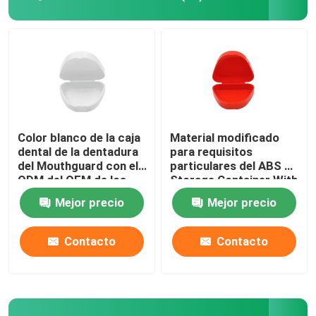
Color blanco de la caja
Material modificado
dental de la dentadura
para requisitos
del Mouthguard con el
particulares del ABS de
ODM del OEM de los
Storage Container With
agujeros de
del guardia de boca de
Mejor precio
Mejor precio
respiradero
la dentadura
Contacto
Contacto