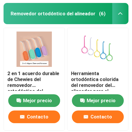
Removedor ortodóntico del alineador
(6)
2 en 1 acuerdo durable
Herramienta
de Chewies del
ortodóntica colorida
removedor
del removedor del
ortodóntico del
alineador para el
alineador con el
gancho del extractor
Mejor precio
Mejor precio
material del silicón
de los apoyos
Contacto
Contacto